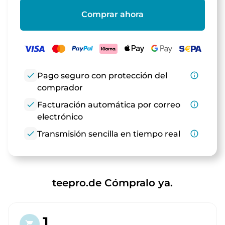
Comprar ahora
check
Pago seguro con protección del
info_outline
comprador
check
Facturación automática por correo
info_outline
electrónico
check
Transmisión sencilla en tiempo real
info_outline
teepro.de Cómpralo ya.
1.
shopping_cart